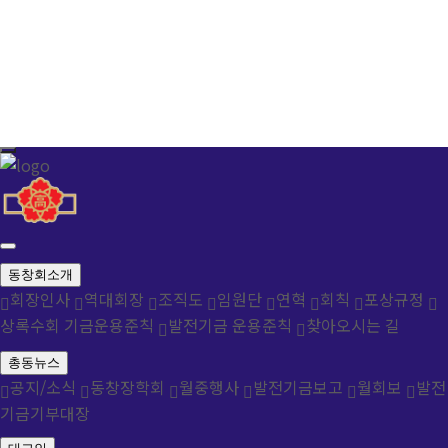
동창회소개
회장인사
역대회장
조직도
임원단
연혁
회칙
포상규정
상록수회 기금운용준칙
발전기금 운용준칙
찾아오시는 길
총동뉴스
공지/소식
동창장학회
월중행사
발전기금보고
월회보
발전
기금기부대장