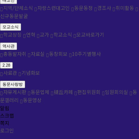
대고인
지역/단체소식
자랑스런대고인
동문동정
경조사
취미활동
신규동문발굴
모교소식
학교상징
연혁
교가
학교소식
모교바로가기
역사관
총동발자취
자료실
동창회보
10주기별행사
2.28
사료관
기념화보
동문사랑방
자유게시판
동문업체
撻丘카페
편집위원회
임원회의실
동
문갤러리
동문영상
알림
스크랩
쪽지
로그인