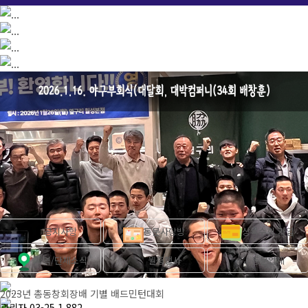
공지사항
동문사랑방
상록수회 가입
지역/단체소식
월중행사
동문업체
2023년 총동창회장배 기별 배드민턴대회
관리자
03-25
1,882