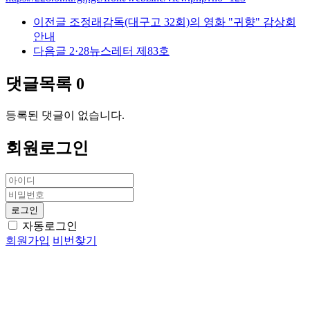
이전글
조정래감독(대구고 32회)의 영화 "귀향" 감상회
안내
다음글
2·28뉴스레터 제83호
댓글목록
0
등록된 댓글이 없습니다.
회원
로그인
자동로그인
회원가입
비번찾기