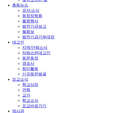
총동뉴스
공지/소식
동창장학회
월중행사
발전기금보고
월회보
발전기금기부대장
대고인
지역/단체소식
자랑스런대고인
동문동정
경조사
취미활동
신규동문발굴
모교소식
학교상징
연혁
교가
학교소식
모교바로가기
역사관