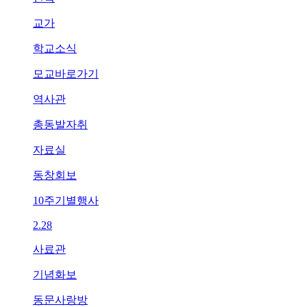
교가
학교소식
모교바로가기
역사관
총동발자취
자료실
동창회보
10주기별행사
2.28
사료관
기념화보
동문사랑방