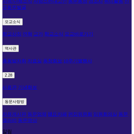
지역/단체소식
자랑스런대고인
동문동정
경조사
취미활동
신
규동문발굴
모교소식
학교상징
연혁
교가
학교소식
모교바로가기
역사관
총동발자취
자료실
동창회보
10주기별행사
2.28
사료관
기념화보
동문사랑방
자유게시판
동문업체
撻丘카페
편집위원회
임원회의실
동문
갤러리
동문영상
알림