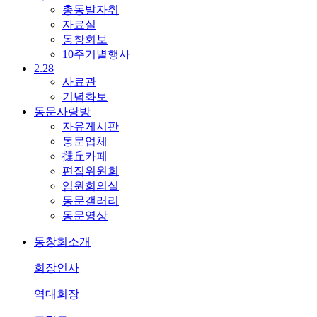
총동발자취
자료실
동창회보
10주기별행사
2.28
사료관
기념화보
동문사랑방
자유게시판
동문업체
撻丘카페
편집위원회
임원회의실
동문갤러리
동문영상
동창회소개
회장인사
역대회장