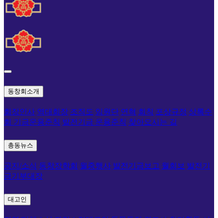
동창회소개
회장인사
역대회장
조직도
임원단
연혁
회칙
포상규정
상록수
회 기금운용준칙
발전기금 운용준칙
찾아오시는 길
총동뉴스
공지/소식
동창장학회
월중행사
발전기금보고
월회보
발전기
금기부대장
대고인