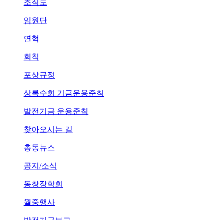
조직도
임원단
연혁
회칙
포상규정
상록수회 기금운용준칙
발전기금 운용준칙
찾아오시는 길
총동뉴스
공지/소식
동창장학회
월중행사