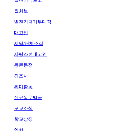
발전기금보고
월회보
발전기금기부대장
대고인
지역/단체소식
자랑스런대고인
동문동정
경조사
취미활동
신규동문발굴
모교소식
학교상징
연혁